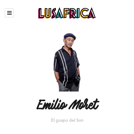
Agenda
Artistes
Qui sommes nous
Boutique
The Garden
Contact
Emilio Moret
El guapo del Son
En