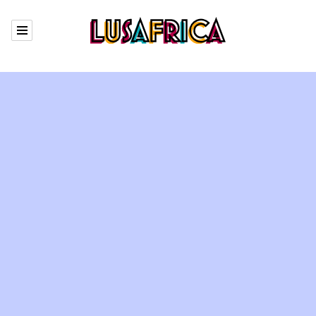
Agenda
Artistes
Qui sommes nous
Boutique
The Garden
Contact
En