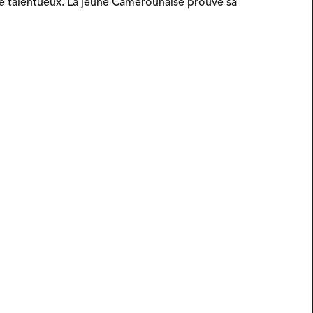
age talentueux. La jeune Camerounaise prouve sa