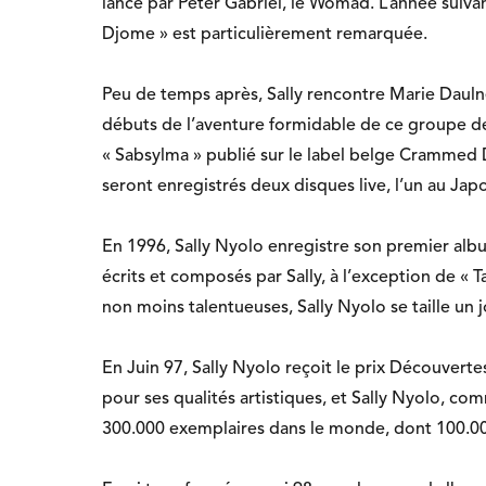
lancé par Peter Gabriel, le Womad. L’année suivan
Djome » est particulièrement remarquée.
Peu de temps après, Sally rencontre Marie Daul
débuts de l’aventure formidable de ce groupe d
« Sabsylma » publié sur le label belge Crammed 
seront enregistrés deux disques live, l’un au Jap
En 1996, Sally Nyolo enregistre son premier album e
écrits et composés par Sally, à l’exception de « 
non moins talentueuses, Sally Nyolo se taille un j
En Juin 97, Sally Nyolo reçoit le prix Découvertes
pour ses qualités artistiques, et Sally Nyolo, com
300.000 exemplaires dans le monde, dont 100.00