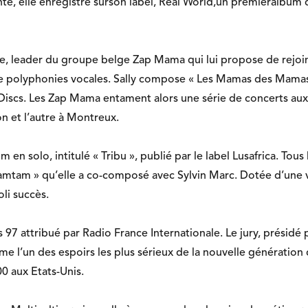
te, elle enregistre surson label, Real World,un premieralbum de
ne, leader du groupe belge
Zap Mama
qui lui propose de rejoi
e polyphonies vocales. Sally compose « Les Mamas des Mamas
Discs. Les Zap Mama entament alors une série de concerts aux 
on et l’autre à Montreux.
n solo, intitulé « Tribu », publié par le label Lusafrica. Tous 
Tamtam »
qu’elle a co-composé avec Sylvin Marc. Dotée d’une v
oli succès.
 97 attribué par Radio France Internationale. Le jury, présidé 
me l’un des espoirs les plus sérieux de la nouvelle génération 
0 aux Etats-Unis.