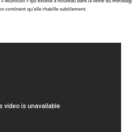
« Multiculti » qui excelle à nouveau dans la veine du métiss
n continent qu’elle rhabille subtilement.